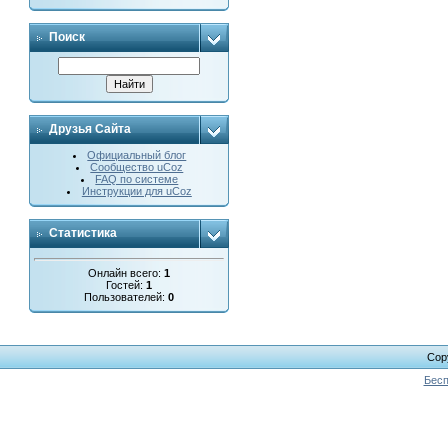
Поиск
Друзья Сайта
Официальный блог
Сообщество uCoz
FAQ по системе
Инструкции для uCoz
Статистика
Онлайн всего:
1
Гостей:
1
Пользователей:
0
Cop
Бесп