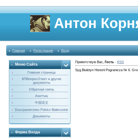
Антон Корн
Главная
Регистрация
Вход
Приветствую Вас
,
Гость
·
RSS
Меню Сайта
Syg.Biuletyn Historii Pogranicza Nr 6. Gr
Главная страница
КПВопросОтвет и другие
документы
Обратная связь
Азаттық
中国语文
Duszpasterstwo Polsko-Białoruskie
Документы
Форма Входа