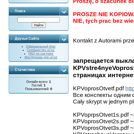
Proszę, o szacunek dl
Поиск
PROSZE NIE KOPIOW
NIE, tych prac bez wie
Друзья Сайта
Kontakt z Autorami prz
Официальный блог
Сообщество uCoz
FAQ по системе
Инструкции для uCoz
запрещается выкла
KPVstre4nyeVopros
Статистика
страницах интерне
Онлайн всего:
1
Гостей:
1
KPVoprosOtvetf.pdf
htt
Пользователей:
0
Все конспекты одним
Cały skrypt w jednym 
KPVoprpsOtvet1s.pdf 
KPVoprosOtvet2s.pdf 
KPVoprosOtvet3s.pdf 