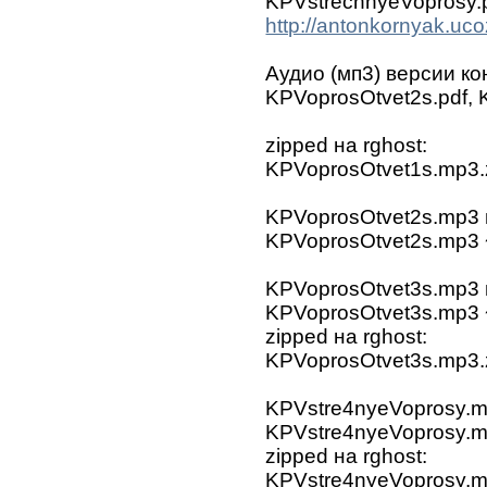
KPVstrechnyeVoprosy.
http://antonkornyak.uc
Аудио (мп3) версии ко
KPVoprosOtvet2s.pdf, 
zipped на rghost:
KPVoprosOtvet1s.mp3.
KPVoprosOtvet2s.mp3 н
KPVoprosOtvet2s.mp3
KPVoprosOtvet3s.mp3 н
KPVoprosOtvet3s.mp3
zipped на rghost:
KPVoprosOtvet3s.mp3.
KPVstre4nyeVoprosy.m
KPVstre4nyeVoprosy.
zipped на rghost:
KPVstre4nyeVoprosy.m