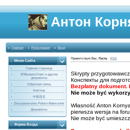
Антон Корн
Главная
Регистрация
Вход
Приветствую Вас
,
Гость
·
RSS
Меню Сайта
Главная страница
Skrypty przygotowawcz
КПВопросОтвет и другие
документы
Конспекты для подгот
Обратная связь
Bezpłatny dokument
Азаттық
Nie może być wykorzy
中国语文
Duszpasterstwo Polsko-Białoruskie
Własność Anton Korny
Документы
pierwsza wersja na for
Nie może być umieszcz
Форма Входа